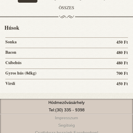
ÖSSZES
Húsok
Sonka
450 Ft
Bacon
480 Ft
Csibehús
480 Ft
Gyros hús (8dkg)
700 Ft
Virsli
450 Ft
Hódmezővásárhely
Tel:(30) 335 - 9398
Impresszum
Segítség
Csatlakozz hozzánk Facebookon!