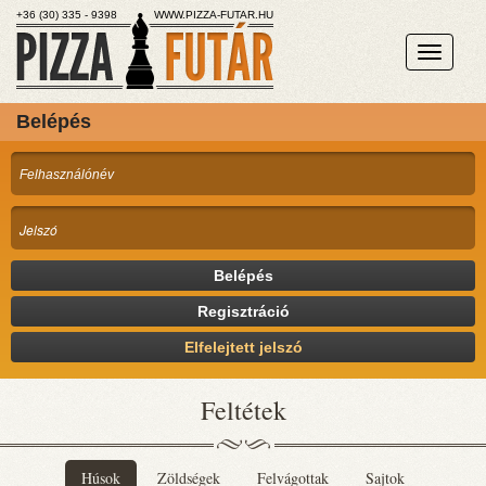
+36 (30) 335 - 9398
WWW.PIZZA-FUTAR.HU
Belépés
Belépés
Regisztráció
Elfelejtett jelszó
Feltétek
Húsok
Zöldségek
Felvágottak
Sajtok