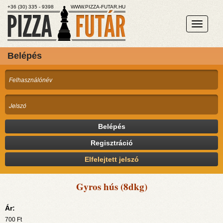
+36 (30) 335 - 9398
WWW.PIZZA-FUTAR.HU
Belépés
Belépés
Regisztráció
Elfelejtett jelszó
Gyros hús (8dkg)
Ár:
700
Ft