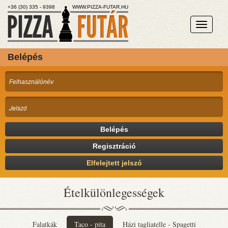
+36 (30) 335 - 9398
WWW.PIZZA-FUTAR.HU
Belépés
Belépés
Regisztráció
Elfelejtett jelszó
Ételkülönlegességek
Falatkák
Taco - pita
Házi tagliatelle - Spagetti