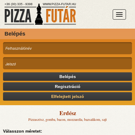
+36 (30) 335 - 9398
WWW.PIZZA-FUTAR.HU
Belépés
Belépés
Regisztráció
Elfelejtett jelszó
Erdész
Pizzaszósz, gomba, bacon, mozzarella, bazsalikom, sajt
Válasszon méretet: