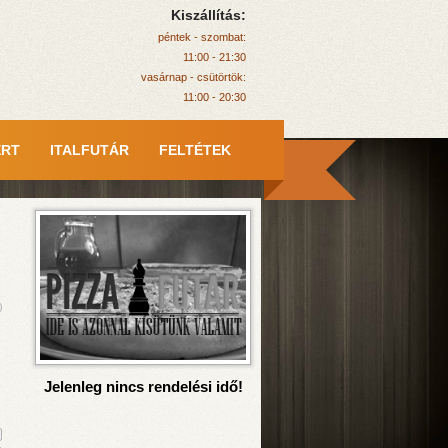
Kiszállítás:
péntek - szombat:
11:00 - 21:30
vasárnap - csütörtök:
11:00 - 20:30
ERT
ITALFUTÁR
FELTÉTEK
Jelenleg nincs rendelési idő!