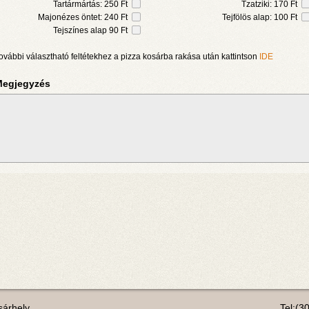
Tartármártás: 250 Ft
Tzatziki: 170 Ft
Majonézes öntet: 240 Ft
Tejfölös alap: 100 Ft
Tejszínes alap 90 Ft
ovábbi választható feltétekhez a pizza kosárba rakása után kattintson
IDE
egjegyzés
árhely
Tel:(3