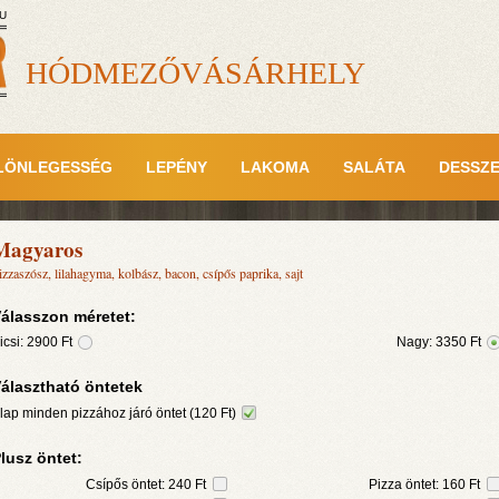
U
HÓDMEZŐVÁSÁRHELY
LÖNLEGESSÉG
LEPÉNY
LAKOMA
SALÁTA
DESSZ
Magyaros
izzaszósz, lilahagyma, kolbász, bacon, csípős paprika, sajt
álasszon méretet:
icsi:
2900
Ft
Nagy:
3350
Ft
álasztható öntetek
lap minden pizzához járó öntet (120 Ft)
lusz öntet:
Csípős öntet: 240 Ft
Pizza öntet: 160 Ft