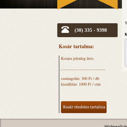
T
(30) 335 - 9398
M
Kosár tartalma:
Kosara jelenleg üres.
csomagolás: 300 Ft / db
kiszállítás: 1000 Ft / cím
Hódmezővás