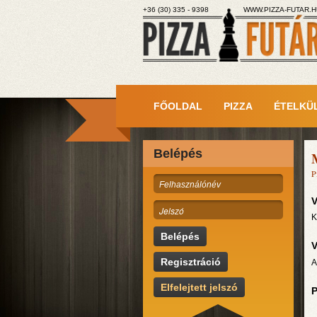
+36 (30) 335 - 9398
WWW.PIZZA-FUTAR.H
FŐOLDAL
PIZZA
ÉTELKÜ
Belépés
P
V
K
Belépés
V
Regisztráció
A
Elfelejtett jelszó
P