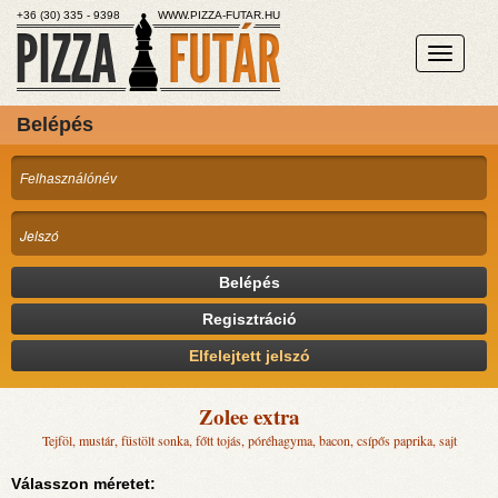
+36 (30) 335 - 9398
WWW.PIZZA-FUTAR.HU
Belépés
Belépés
Regisztráció
Elfelejtett jelszó
Zolee extra
Tejföl, mustár, füstölt sonka, főtt tojás, póréhagyma, bacon, csípős paprika, sajt
Válasszon méretet: