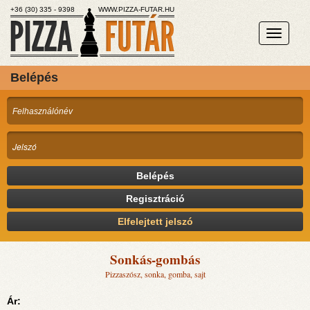
+36 (30) 335 - 9398
WWW.PIZZA-FUTAR.HU
Belépés
Belépés
Regisztráció
Elfelejtett jelszó
Sonkás-gombás
Pizzaszósz, sonka, gomba, sajt
Ár: