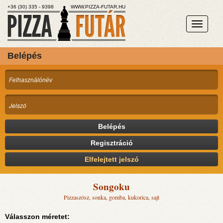
+36 (30) 335 - 9398
WWW.PIZZA-FUTAR.HU
Belépés
Belépés
Regisztráció
Elfelejtett jelszó
Songoku
Pizzaszósz, sonka, gomba, kukorica, sajt
Válasszon méretet: