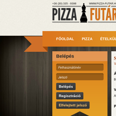
+36 (30) 335 - 9398
WWW.PIZZA-FUTAR.H
FŐOLDAL
PIZZA
ÉTELKÜ
Belépés
T
Á
8
Belépés
V
Regisztráció
A
Elfelejtett jelszó
P