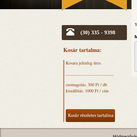
T
(30) 335 - 9398
M
Kosár tartalma:
Kosara jelenleg üres.
csomagolás: 300 Ft / db
kiszállítás: 1000 Ft / cím
Hódmezővás