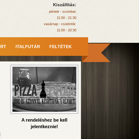
Kiszállítás:
péntek - szombat:
11:00 - 21:30
vasárnap - csütörtök:
11:00 - 20:30
ERT
ITALFUTÁR
FELTÉTEK
A rendeléshez be kell
jelentkeznie!