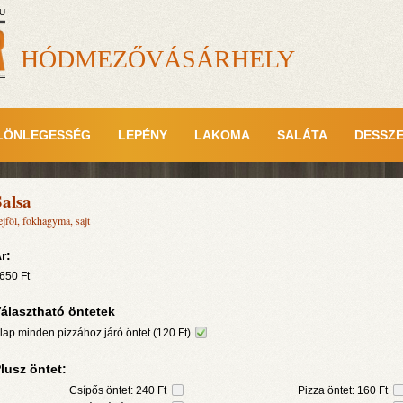
U
HÓDMEZŐVÁSÁRHELY
LÖNLEGESSÉG
LEPÉNY
LAKOMA
SALÁTA
DESSZ
Salsa
ejföl, fokhagyma, sajt
r:
650
Ft
álasztható öntetek
lap minden pizzához járó öntet (120 Ft)
lusz öntet:
Csípős öntet: 240 Ft
Pizza öntet: 160 Ft