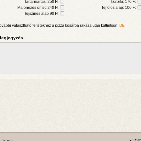
Tartármártás: 250 Ft
Tzatziki: 170 Ft
Majonézes öntet: 240 Ft
Tejfölös alap: 100 Ft
Tejszínes alap 90 Ft
ovábbi választható feltétekhez a pizza kosárba rakása után kattintson
IDE
egjegyzés
árhely
Tel:(3