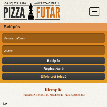
+36 (30) 335 - 9398
WWW.PIZZA-FUTAR.HU
Belépés
Belépés
Regisztráció
Elfelejtett jelszó
Riempito
Pizzaszósz, sonka, sajt, paradicsom - széle sajttal töltve
Ár: