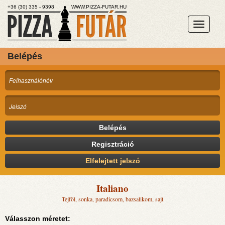
+36 (30) 335 - 9398
WWW.PIZZA-FUTAR.HU
Belépés
Belépés
Regisztráció
Elfelejtett jelszó
Italiano
Tejföl, sonka, paradicsom, bazsalikom, sajt
Válasszon méretet: