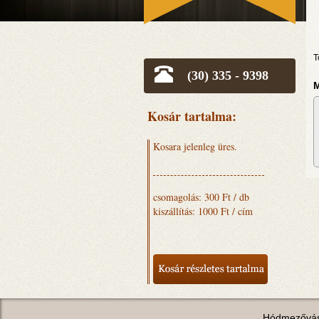
T
(30) 335 - 9398
M
Kosár tartalma:
Kosara jelenleg üres.
csomagolás: 300 Ft / db
kiszállítás: 1000 Ft / cím
Hódmezővás