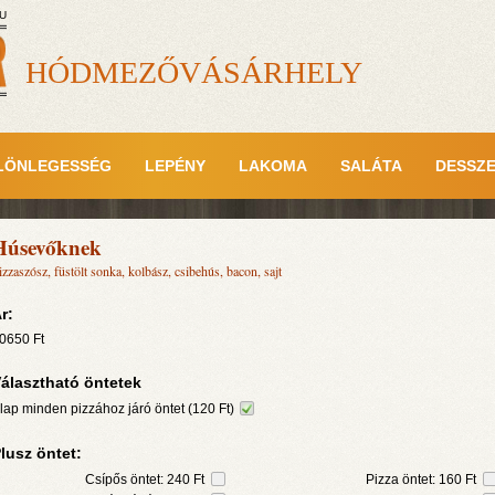
U
HÓDMEZŐVÁSÁRHELY
LÖNLEGESSÉG
LEPÉNY
LAKOMA
SALÁTA
DESSZ
Húsevőknek
izzaszósz, füstölt sonka, kolbász, csibehús, bacon, sajt
r:
0650
Ft
álasztható öntetek
lap minden pizzához járó öntet (120 Ft)
lusz öntet:
Csípős öntet: 240 Ft
Pizza öntet: 160 Ft