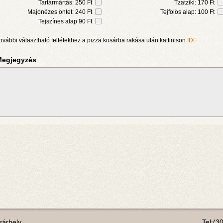
Tartármártás: 250 Ft
Tzatziki: 170 Ft
Majonézes öntet: 240 Ft
Tejfölös alap: 100 Ft
Tejszínes alap 90 Ft
ovábbi választható feltétekhez a pizza kosárba rakása után kattintson
IDE
egjegyzés
árhely
Tel:(3