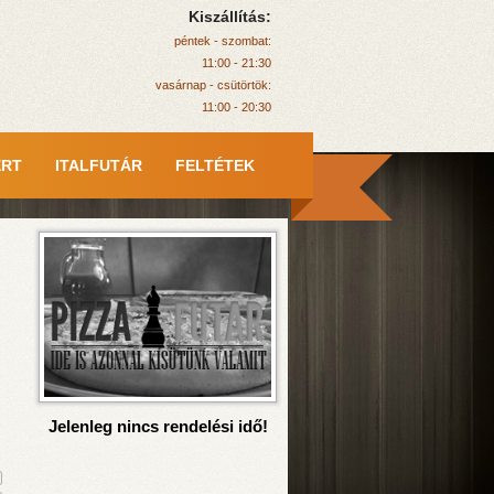
Kiszállítás:
péntek - szombat:
11:00 - 21:30
vasárnap - csütörtök:
11:00 - 20:30
ERT
ITALFUTÁR
FELTÉTEK
Jelenleg nincs rendelési idő!